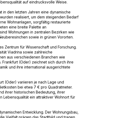
ebensqualität auf eindrucksvolle Weise.
t in den letzten Jahren eine dynamische
wurden realisiert, um dem steigenden Bedarf
e Wohnanlagen, sorgfältig restaurierte
ten eine breite Palette an
sind Wohnungen in zentralen Bezirken wie
Neuberesinchen sowie in grünen Vororten.
des Zentrum für Wissenschaft und Forschung.
ität Viadrina sowie zahlreiche
men aus verschiedenen Branchen wie
 Frankfurt (Oder) zeichnet sich durch ihre
namik und ihre international ausgerichtete
rt (Oder) variieren je nach Lage und
 Mietkosten bei etwa 7 € pro Quadratmeter.
nd ihrer historischen Bedeutung, ihrer
en Lebensqualität ein attraktiver Wohnort für
er dynamischen Entwicklung. Der Wohnungsbau,
elle Vielfalt prägen das Stadtbild und tragen