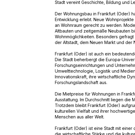
Stadt vereint Geschichte, Bildung und L
Der Wohnungsbau in Frankfurt (Oder) ha
Entwicklung erlebt. Neue Wohnprojekte 
an Wohnraum gerecht zu werden. Modern
Altbauten und zeitgemäße Neubauten bie
Wohnmöglichkeiten. Besonders gefragt 
der Altstadt, dem Neuen Markt und der 
Frankfurt (Oder) ist auch ein bedeuten
Die Stadt beherbergt die Europa-Univers
Forschungseinrichtungen und Unterneh
Umwelttechnologie, Logistik und Medien.
Innovationskraft, ihre wirtschaftliche Dy
Forschungslandschaft aus.
Die Mietpreise für Wohnungen in Frankfu
Ausstattung. Im Durchschnitt liegen die
Trotzdem bleibt Frankfurt (Oder) aufgru
kulturellen Vielfalt und ihrer hochwertig
Menschen aus aller Welt.
Frankfurt (Oder) ist eine Stadt mit ein
die wirtschaftliche Stärke und die kultur