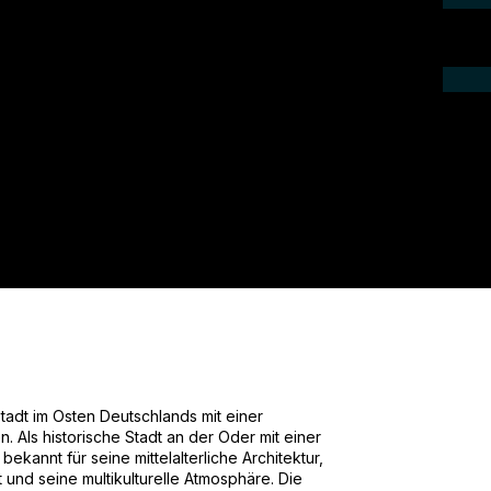
ieren Sie uns telefonisch oder per Mail.
gebot für Ihr Projekt.
Stadt im Osten Deutschlands mit einer
Als historische Stadt an der Oder mit einer
 bekannt für seine mittelalterliche Architektur,
t und seine multikulturelle Atmosphäre. Die