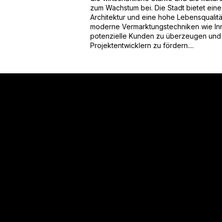
zum Wachstum bei. Die Stadt bietet ein
Architektur und eine hohe Lebensqualit
moderne Vermarktungstechniken wie Inne
potenzielle Kunden zu überzeugen und
Projektentwicklern zu fördern....