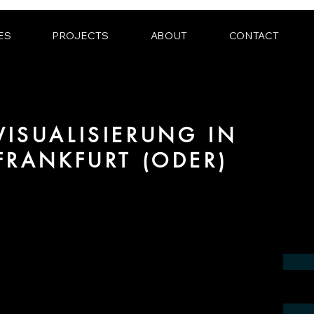
ES
PROJECTS
ABOUT
CONTACT
ISUALISIERUNG IN
FRANKFURT (ODER)
ereich 3D Visualisierung für Innenräume
egion Frankfurt (Oder).