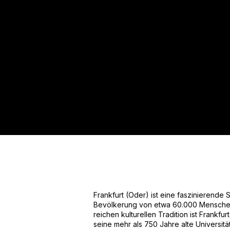
Für mehr Informationen kontakt
Gerne erstellen wir Ihnen ein An
Tel.: +49 (0) 157 30 12 15 08
info@urban8.de
Frankfurt (Oder) ist eine faszinierende 
Bevölkerung von etwa 60.000 Menschen. 
reichen kulturellen Tradition ist Frankfurt
seine mehr als 750 Jahre alte Universitä