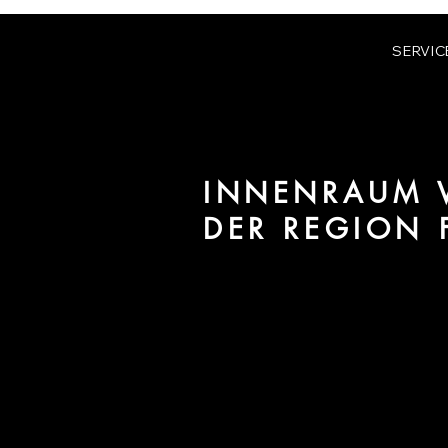
SERVIC
INNENRAUM V
DER REGION 
Wir sind URBAN 8 - Studio im B
/ Interiors für Projekte in der R