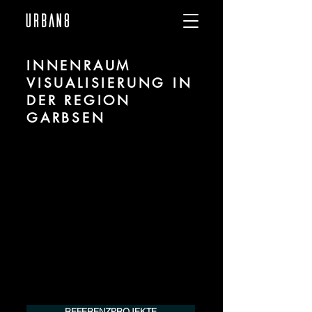
INNENRAUM
VISUALISIERUNG IN
DER REGION
GARBSEN
Wir sind URBAN 8 - Studio im Bereich 3D
Visualisierung für Innenräume / Interiors
für Projekte in der Region Garbsen.
Für mehr Informationen kontaktieren Sie
uns telefonisch oder per Mail. Gerne
erstellen wir Ihnen ein Angebot für Ihr
Projekt.
Tel.:
+49 (0) 157 30 12 15 08
info@urban8.de
REFERENZPROJEKTE