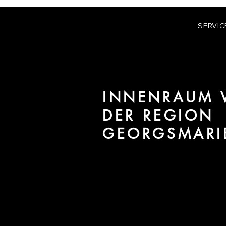
SERVIC
INNENRAUM V
DER REGION
GEORGSMARI
Wir sind URBAN 8 - Studio im B
/ Interiors für Projekte in der 