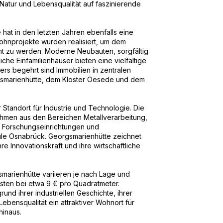
, Natur und Lebensqualität auf faszinierende
at in den letzten Jahren ebenfalls eine
ohnprojekte wurden realisiert, um dem
t zu werden. Moderne Neubauten, sorgfältig
che Einfamilienhäuser bieten eine vielfältige
s begehrt sind Immobilien in zentralen
gsmarienhütte, dem Kloster Oesede und dem
 Standort für Industrie und Technologie. Die
hmen aus den Bereichen Metallverarbeitung,
 Forschungseinrichtungen und
ule Osnabrück. Georgsmarienhütte zeichnet
hre Innovationskraft und ihre wirtschaftliche
marienhütte variieren je nach Lage und
osten bei etwa 9 € pro Quadratmeter.
nd ihrer industriellen Geschichte, ihrer
bensqualität ein attraktiver Wohnort für
inaus.