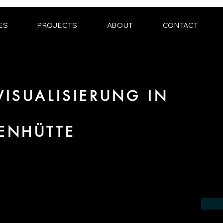
ES
PROJECTS
ABOUT
CONTACT
ISUALISIERUNG IN
ENHÜTTE
ereich 3D Visualisierung für Innenräume
Region Georgsmarienhütte.