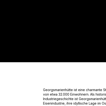
Für mehr Informationen kontakt
Gerne erstellen wir Ihnen ein An
Tel.: +49 (0) 157 30 12 15 08
info@urban8.de
Georgsmarienhütte ist eine charmante S
von etwa 32.000 Einwohnern. Als histori
Industriegeschichte ist Georgsmarienhütt
Eisenindustrie, ihre idyllische Lage im