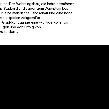
fbruch. Der Wohnungsbau, die Industriepräsenz
 Stadtbild und tragen zum Wachstum bei.
ltur, eine malerische Landschaft und eine hohe
mfeld spielen zeitgemäße
0-Grad-Rundgänge eine wichtige Rolle, um
eugen und den Erfolg von
 fördern....