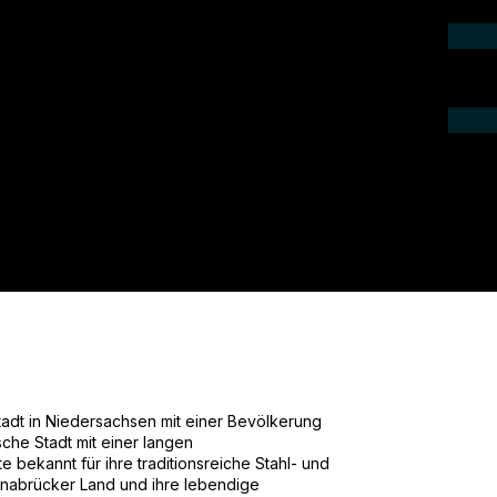
ieren Sie uns telefonisch oder per Mail.
gebot für Ihr Projekt.
tadt in Niedersachsen mit einer Bevölkerung
sche Stadt mit einer langen
e bekannt für ihre traditionsreiche Stahl- und
 Osnabrücker Land und ihre lebendige