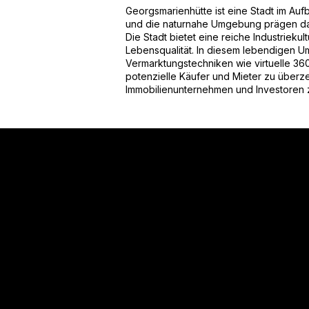
Georgsmarienhütte ist eine Stadt im Au
und die naturnahe Umgebung prägen das
Die Stadt bietet eine reiche Industrieku
Lebensqualität. In diesem lebendigen U
Vermarktungstechniken wie virtuelle 36
potenzielle Käufer und Mieter zu überz
Immobilienunternehmen und Investoren zu