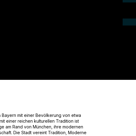
ieren Sie uns telefonisch oder per Mail.
gebot für Ihr Projekt.
in Bayern mit einer Bevölkerung von etwa
t einer reichen kulturellen Tradition ist
 Lage am Rand von München, ihre modernen
haft. Die Stadt vereint Tradition, Moderne