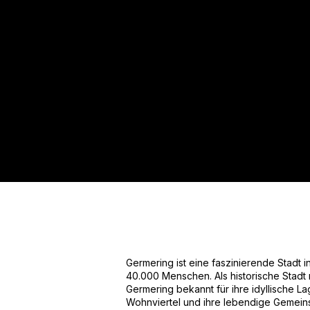
Für mehr Informationen kontakt
Gerne erstellen wir Ihnen ein An
Tel.: +49 (0) 157 30 12 15 08
info@urban8.de
Germering ist eine faszinierende Stadt 
40.000 Menschen. Als historische Stadt mi
Germering bekannt für ihre idyllische
Wohnviertel und ihre lebendige Gemeinsc