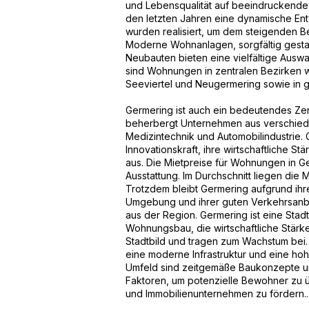
und Lebensqualität auf beeindruckende
den letzten Jahren eine dynamische En
wurden realisiert, um dem steigenden 
Moderne Wohnanlagen, sorgfältig gestal
Neubauten bieten eine vielfältige Ausw
sind Wohnungen in zentralen Bezirken 
Seeviertel und Neugermering sowie in g
Germering ist auch ein bedeutendes Zent
beherbergt Unternehmen aus verschied
Medizintechnik und Automobilindustrie. 
Innovationskraft, ihre wirtschaftliche St
aus. Die Mietpreise für Wohnungen in G
Ausstattung. Im Durchschnitt liegen die
Trotzdem bleibt Germering aufgrund ihrer
Umgebung und ihrer guten Verkehrsanb
aus der Region. Germering ist eine Stad
Wohnungsbau, die wirtschaftliche Stärk
Stadtbild und tragen zum Wachstum bei. D
eine moderne Infrastruktur und eine ho
Umfeld sind zeitgemäße Baukonzepte u
Faktoren, um potenzielle Bewohner zu 
und Immobilienunternehmen zu fördern...