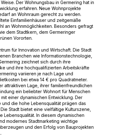
 Weise. Der Wohnungsbau in Germering hat in
twicklung erfahren. Neue Wohnprojekte
Bedarf an Wohnraum gerecht zu werden.
tete Einfamilienhäuser und zeitgemäße
ahl an Wohnmöglichkeiten. Besonders gefragt
wie dem Stadtkern, dem Germeringer
rünen Vororten.
rum für Innovation und Wirtschaft. Die Stadt
enen Branchen wie Informationstechnologie,
Germering zeichnet sich durch ihre
ärke und ihre hochqualifizierten Arbeitskräfte
ermering variieren je nach Lage und
 Mietkosten bei etwa 14 € pro Quadratmeter.
 attraktiven Lage, ihrer familienfreundlichen
indung ein beliebter Wohnort für Menschen
t mit einer dynamischen Entwicklung. Der
e und die hohe Lebensqualität prägen das
ie Stadt bietet eine vielfältige Kulturszene,
he Lebensqualität. In diesem dynamischen
nd modernes Stadtmarketing wichtige
überzeugen und den Erfolg von Bauprojekten
.