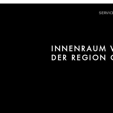
SERVIC
INNENRAUM V
DER REGION
Wir sind URBAN 8 - Studio im B
/ Interiors für Projekte in der 