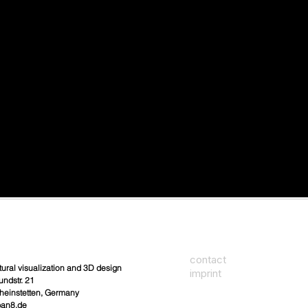
contact
tural visualization and 3D design
imprint
undstr. 21
heinstetten, Germany
ban8.de