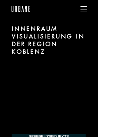
INNENRAUM
VISUALISIERUNG IN
DER REGION
KOBLENZ
Wir sind URBAN 8 - Studio im Bereich 3D
Visualisierung für Innenräume / Interiors
für Projekte in der Region Koblenz.
Für mehr Informationen kontaktieren Sie
uns telefonisch oder per Mail. Gerne
erstellen wir Ihnen ein Angebot für Ihr
Projekt.
Tel.:
+49 (0) 157 30 12 15 08
info@urban8.de
REFERENZPROJEKTE