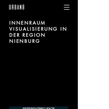
INNENRAUM
VISUALISIERUNG IN
DER REGION
NIENBURG
Wir sind URBAN 8 - Studio im Bereich 3D
Visualisierung für Innenräume / Interiors
für Projekte in der Region Nienburg.
Für mehr Informationen kontaktieren Sie
uns telefonisch oder per Mail. Gerne
erstellen wir Ihnen ein Angebot für Ihr
Projekt.
Tel.:
+49 (0) 157 30 12 15 08
info@urban8.de
REFERENZPROJEKTE