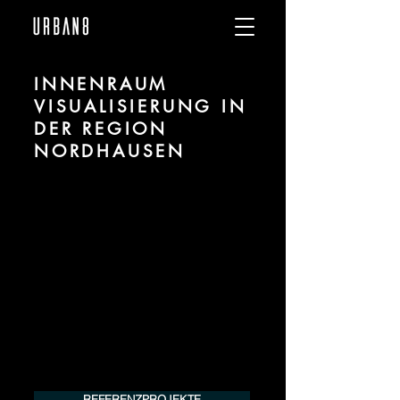
INNENRAUM
VISUALISIERUNG IN
DER REGION
NORDHAUSEN
Wir sind URBAN 8 - Studio im Bereich 3D
Visualisierung für Innenräume / Interiors
für Projekte in der Region Nordhausen.
Für mehr Informationen kontaktieren Sie
uns telefonisch oder per Mail. Gerne
erstellen wir Ihnen ein Angebot für Ihr
Projekt.
Tel.:
+49 (0) 157 30 12 15 08
info@urban8.de
REFERENZPROJEKTE