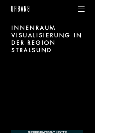
INNENRAUM
VISUALISIERUNG IN
DER REGION
STRALSUND
Wir sind URBAN 8 - Studio im Bereich 3D
Visualisierung für Innenräume / Interiors
für Projekte in der Region Stralsund.
Für mehr Informationen kontaktieren Sie
uns telefonisch oder per Mail. Gerne
erstellen wir Ihnen ein Angebot für Ihr
Projekt.
Tel.:
+49 (0) 157 30 12 15 08
info@urban8.de
REFERENZPROJEKTE