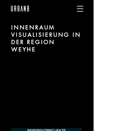
INNENRAUM
VISUALISIERUNG IN
DER REGION
WEYHE
Wir sind URBAN 8 - Studio im Bereich 3D
Visualisierung für Innenräume / Interiors
für Projekte in der Region Weyhe.
Für mehr Informationen kontaktieren Sie
uns telefonisch oder per Mail. Gerne
erstellen wir Ihnen ein Angebot für Ihr
Projekt.
Tel.:
+49 (0) 157 30 12 15 08
info@urban8.de
REFERENZPROJEKTE