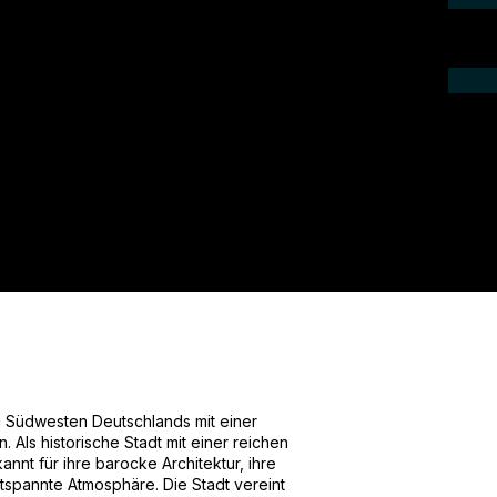
ieren Sie uns telefonisch oder per Mail.
gebot für Ihr Projekt.
m Südwesten Deutschlands mit einer
Als historische Stadt mit einer reichen
annt für ihre barocke Architektur, ihre
ntspannte Atmosphäre. Die Stadt vereint