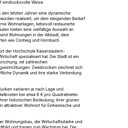
f eindrucksvolle Weise.
 den letzten Jahren eine dynamische
wurden realisiert, um dem steigenden Bedarf
e Wohnanlagen, liebevoll restaurierte
en bieten eine vielfältige Auswahl an
sind Wohnungen in der Altstadt, dem
rten wie Contwig und Hornbach.
ort der Hochschule Kaiserslautern-
tschaft spezialisiert hat. Die Stadt ist ein
rschung, mit zahlreichen
seinrichtungen. Zweibrücken zeichnet sich
haftliche Dynamik und ihre starke Verbindung
ücken variieren je nach Lage und
 Mietkosten bei etwa 8 € pro Quadratmeter.
hrer historischen Bedeutung, ihrer grünen
n attraktiver Wohnort für Einheimische und
Der Wohnungsbau, die Wirtschaftsstärke und
adtbild und tragen zum Wachstum bei. Die