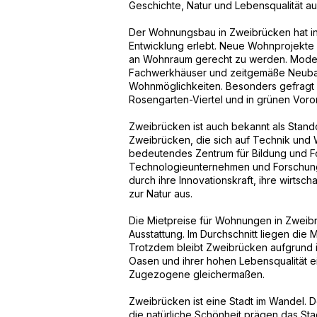
Geschichte, Natur und Lebensqualität au
Der Wohnungsbau in Zweibrücken hat in
Entwicklung erlebt. Neue Wohnprojekte 
an Wohnraum gerecht zu werden. Modern
Fachwerkhäuser und zeitgemäße Neubaut
Wohnmöglichkeiten. Besonders gefragt 
Rosengarten-Viertel und in grünen Voro
Zweibrücken ist auch bekannt als Stand
Zweibrücken, die sich auf Technik und Wir
bedeutendes Zentrum für Bildung und Fo
Technologieunternehmen und Forschung
durch ihre Innovationskraft, ihre wirtsc
zur Natur aus.
Die Mietpreise für Wohnungen in Zweibr
Ausstattung. Im Durchschnitt liegen die
Trotzdem bleibt Zweibrücken aufgrund i
Oasen und ihrer hohen Lebensqualität ei
Zugezogene gleichermaßen.
Zweibrücken ist eine Stadt im Wandel. 
die natürliche Schönheit prägen das St