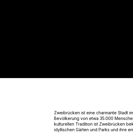
Für mehr Informationen kontakt
Gerne erstellen wir Ihnen ein An
Tel.: +49 (0) 157 30 12 15 08
info@urban8.de
Zweibrücken ist eine charmante Stadt i
Bevölkerung von etwa 35.000 Menschen. 
kulturellen Tradition ist Zweibrücken bek
idyllischen Gärten und Parks und ihre e