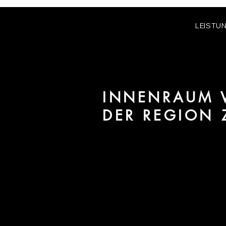
LEISTU
INNENRAUM V
DER REGION
Wir sind URBAN 8 - Studio im B
/ Interiors für Projekte in der 