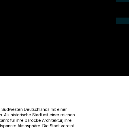
ieren Sie uns telefonisch oder per Mail.
gebot für Ihr Projekt.
m Südwesten Deutschlands mit einer
Als historische Stadt mit einer reichen
annt für ihre barocke Architektur, ihre
ntspannte Atmosphäre. Die Stadt vereint