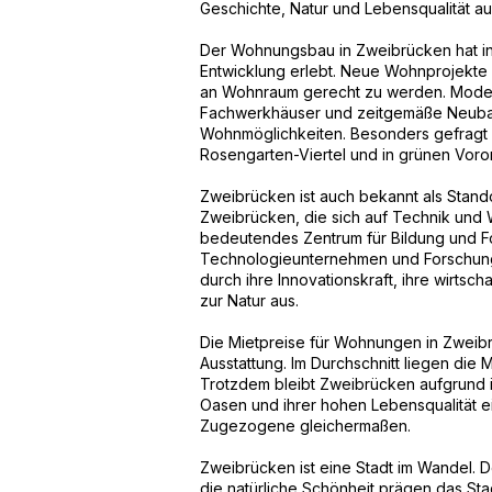
Geschichte, Natur und Lebensqualität au
Der Wohnungsbau in Zweibrücken hat in
Entwicklung erlebt. Neue Wohnprojekte 
an Wohnraum gerecht zu werden. Modern
Fachwerkhäuser und zeitgemäße Neubaut
Wohnmöglichkeiten. Besonders gefragt 
Rosengarten-Viertel und in grünen Voro
Zweibrücken ist auch bekannt als Stand
Zweibrücken, die sich auf Technik und Wir
bedeutendes Zentrum für Bildung und Fo
Technologieunternehmen und Forschung
durch ihre Innovationskraft, ihre wirtsc
zur Natur aus.
Die Mietpreise für Wohnungen in Zweibr
Ausstattung. Im Durchschnitt liegen die
Trotzdem bleibt Zweibrücken aufgrund i
Oasen und ihrer hohen Lebensqualität ei
Zugezogene gleichermaßen.
Zweibrücken ist eine Stadt im Wandel. 
die natürliche Schönheit prägen das St