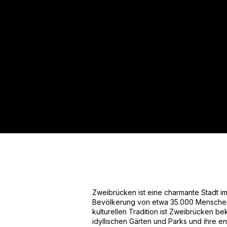
Für mehr Informationen kontakt
Gerne erstellen wir Ihnen ein An
Tel.: +49 (0) 157 30 12 15 08
info@urban8.de
Zweibrücken ist eine charmante Stadt i
Bevölkerung von etwa 35.000 Menschen. 
kulturellen Tradition ist Zweibrücken bek
idyllischen Gärten und Parks und ihre e