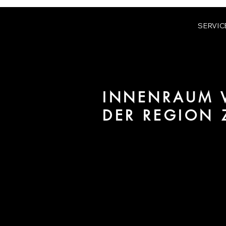
SERVIC
INNENRAUM V
DER REGION
Wir sind URBAN 8 - Studio im B
/ Interiors für Projekte in der 