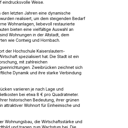
f eindrucksvolle Weise.
 den letzten Jahren eine dynamische
wurden realisiert, um dem steigenden Bedarf
e Wohnanlagen, liebevoll restaurierte
en bieten eine vielfältige Auswahl an
sind Wohnungen in der Altstadt, dem
rten wie Contwig und Hornbach.
ort der Hochschule Kaiserslautern-
tschaft spezialisiert hat. Die Stadt ist ein
rschung, mit zahlreichen
seinrichtungen. Zweibrücken zeichnet sich
haftliche Dynamik und ihre starke Verbindung
ücken variieren je nach Lage und
 Mietkosten bei etwa 8 € pro Quadratmeter.
hrer historischen Bedeutung, ihrer grünen
n attraktiver Wohnort für Einheimische und
Der Wohnungsbau, die Wirtschaftsstärke und
adtbild und tragen zum Wachstum bei. Die