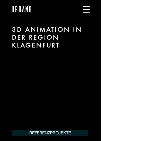
3D ANIMATION IN
DER REGION
KLAGENFURT
Wir sind URBAN 8 - Studio im Bereich 3D
Animation für Architektur und Immobilien
in der Region Klagenfurt.
Für mehr Informationen kontaktieren Sie
uns telefonisch oder per Mail. Gerne
erstellen wir Ihnen ein Angebot für Ihr
Projekt.
Tel.:
+49 (0) 157 30 12 15 08
info@urban8.de
REFERENZPROJEKTE