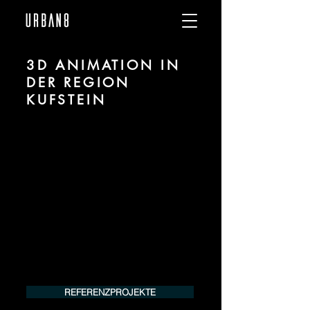
3D ANIMATION IN
DER REGION
KUFSTEIN
Wir sind URBAN 8 - Studio im Bereich 3D
Animation für Architektur und Immobilien
in der Region Kufstein.
Für mehr Informationen kontaktieren Sie
uns telefonisch oder per Mail. Gerne
erstellen wir Ihnen ein Angebot für Ihr
Projekt.
Tel.:
+49 (0) 157 30 12 15 08
info@urban8.de
REFERENZPROJEKTE