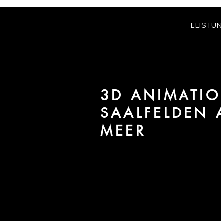
LEISTU
3D ANIMATIO
SAALFELDEN 
MEER
Wir sind URBAN 8 - Studio im B
Immobilien in der Region Saalf