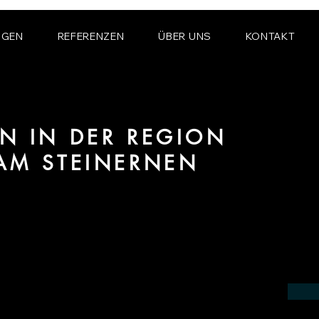
NGEN
REFERENZEN
ÜBER UNS
KONTAKT
N IN DER REGION
AM STEINERNEN
ereich 3D Animation für Architektur und
elden am Steinernen Meer.