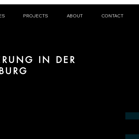
ES
PROJECTS
ABOUT
CONTACT
IERUNG IN DER
ZBURG
 Bereich fotorealistischer Visualisierung
in der Region Salzburg.