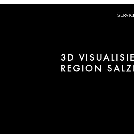
SERVIC
3D VISUALIS
REGION SAL
Wir sind URBAN 8 - 3D-Studio im
für Architektur und Immobilien 