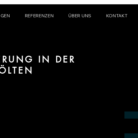
NGEN
REFERENZEN
ÜBER UNS
KONTAKT
IERUNG IN DER
PÖLTEN
 Bereich fotorealistischer Visualisierung
n der Region St. Pölten.