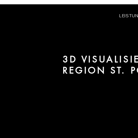
LEISTU
3D VISUALIS
REGION ST. 
Wir sind URBAN 8 - 3D-Studio im
für Architektur und Immobilien i