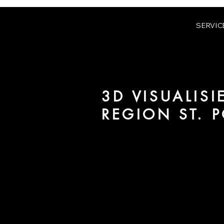
SERVIC
3D VISUALIS
REGION ST. 
Wir sind URBAN 8 - 3D-Studio im
für Architektur und Immobilien i