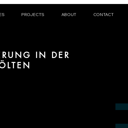
ES
PROJECTS
ABOUT
CONTACT
IERUNG IN DER
PÖLTEN
 Bereich fotorealistischer Visualisierung
n der Region St. Pölten.