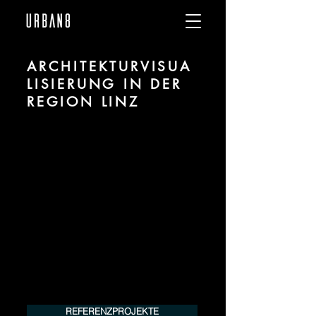
ARCHITEKTURVISUA
LISIERUNG IN DER
REGION LINZ
Wir sind URBAN 8 - 3D-Studio im Bereich
fotorealistischer Visualisierung für
Architektur und Immobilien in der Region
Linz.
Für mehr Informationen kontaktieren Sie
uns telefonisch oder per Mail. Gerne
erstellen wir Ihnen ein Angebot für Ihr
Projekt.
Tel.:
+49 (0) 157 30 12 15 08
info@urban8.de
REFERENZPROJEKTE