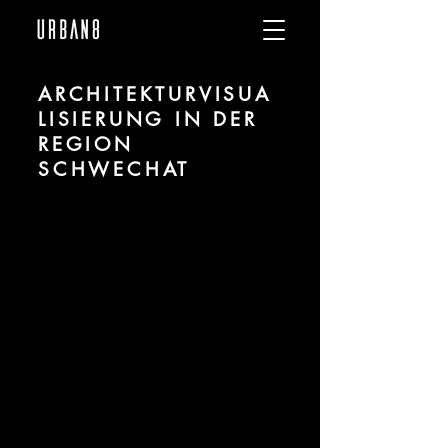
ARCHITEKTURVISUA
LISIERUNG IN DER
REGION
SCHWECHAT
Wir sind URBAN 8 - 3D-Studio im Bereich
fotorealistischer Visualisierung für
Architektur und Immobilien in der Region
Schwechat.
Für mehr Informationen kontaktieren Sie
uns telefonisch oder per Mail. Gerne
erstellen wir Ihnen ein Angebot für Ihr
Projekt.
Tel.:
+49 (0) 157 30 12 15 08
info@urban8.de