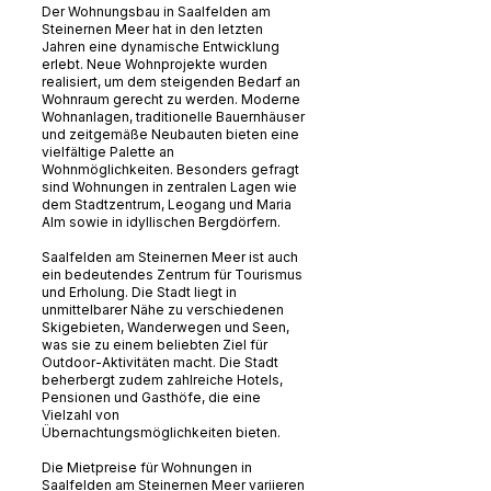
Der Wohnungsbau in Saalfelden am
Steinernen Meer hat in den letzten
Jahren eine dynamische Entwicklung
erlebt. Neue Wohnprojekte wurden
realisiert, um dem steigenden Bedarf an
Wohnraum gerecht zu werden. Moderne
Wohnanlagen, traditionelle Bauernhäuser
und zeitgemäße Neubauten bieten eine
vielfältige Palette an
Wohnmöglichkeiten. Besonders gefragt
sind Wohnungen in zentralen Lagen wie
dem Stadtzentrum, Leogang und Maria
Alm sowie in idyllischen Bergdörfern.
Saalfelden am Steinernen Meer ist auch
ein bedeutendes Zentrum für Tourismus
und Erholung. Die Stadt liegt in
unmittelbarer Nähe zu verschiedenen
Skigebieten, Wanderwegen und Seen,
was sie zu einem beliebten Ziel für
Outdoor-Aktivitäten macht. Die Stadt
beherbergt zudem zahlreiche Hotels,
Pensionen und Gasthöfe, die eine
Vielzahl von
Übernachtungsmöglichkeiten bieten.
Die Mietpreise für Wohnungen in
Saalfelden am Steinernen Meer variieren