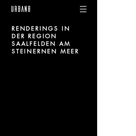
RENDERINGS IN
DER REGION
SAALFELDEN AM
STEINERNEN MEER
Wir sind URBAN 8 - 3D-Studio im Bereich
fotorealistischer Renderings für
Architektur und Immobilien in der Region
Saalfelden am Steinernen Meer.
Für mehr Informationen kontaktieren Sie
uns telefonisch oder per Mail. Gerne
erstellen wir Ihnen ein Angebot für Ihr
Projekt.
Tel.:
+49 (0) 157 30 12 15 08
info@urban8.de