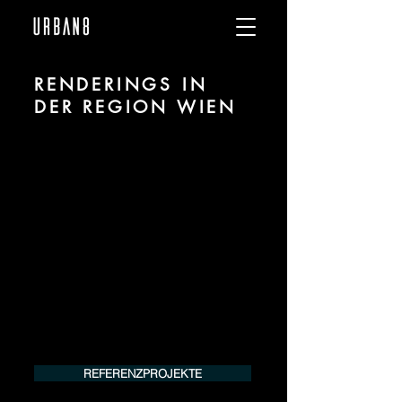
RENDERINGS IN
DER REGION WIEN
Wir sind URBAN 8 - 3D-Studio im Bereich
fotorealistischer Renderings für
Architektur und Immobilien in der Region
Wien.
Für mehr Informationen kontaktieren Sie
uns telefonisch oder per Mail. Gerne
erstellen wir Ihnen ein Angebot für Ihr
Projekt.
Tel.:
+49 (0) 157 30 12 15 08
info@urban8.de
REFERENZPROJEKTE