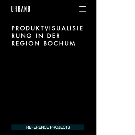
PRODUKTVISUALISIE
RUNG IN DER
REGION BOCHUM
Wir sind URBAN 8 - Studio im Bereich
Produktvisualisierung und CGI für
Projekte in der Region Bochum.
Für mehr Informationen kontaktieren Sie
uns telefonisch oder per Mail. Gerne
erstellen wir Ihnen ein Angebot für Ihr
Projekt.
Tel.:
+49 (0) 157 30 12 15 08
info@urban8.de
REFERENCE PROJECTS