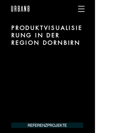
PRODUKTVISUALISIE
RUNG IN DER
REGION DORNBIRN
Wir sind URBAN 8 - Studio im Bereich
Produktvisualisierung und CGI für
Projekte in der Region Dornbirn.
Für mehr Informationen kontaktieren Sie
uns telefonisch oder per Mail. Gerne
erstellen wir Ihnen ein Angebot für Ihr
Projekt.
Tel.:
+49 (0) 157 30 12 15 08
info@urban8.de
REFERENZPROJEKTE