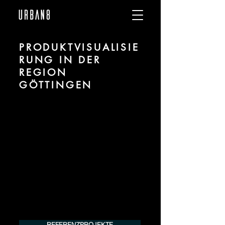
PRODUKTVISUALISIE
RUNG IN DER
REGION
GÖTTINGEN
Wir sind URBAN 8 - Studio im Bereich
Produktvisualisierung und CGI für
Projekte in der Region Göttingen.
Für mehr Informationen kontaktieren Sie
uns telefonisch oder per Mail. Gerne
erstellen wir Ihnen ein Angebot für Ihr
Projekt.
Tel.:
+49 (0) 157 30 12 15 08
info@urban8.de
REFERENZPROJEKTE