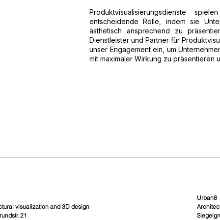
Produktvisualisierungsdienste spi
entscheidende Rolle, indem sie Unte
ästhetisch ansprechend zu präsentie
Dienstleister und Partner für Produktvis
unser Engagement ein, um Unternehmen 
mit maximaler Wirkung zu präsentieren u
Urban8
ctural visualization and 3D design
Architec
rundstr. 21
Siegelgr