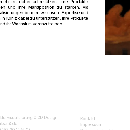
rnehmen dabei unterstützen, ihre Produkte
ren und ihre Marktposition zu stärken. Als
ualisierungen bringen wir unsere Expertise und
n Köniz dabei zu unterstützen, ihre Produkte
nd ihr Wachstum voranzutreiben....
kturvisualisierung & 3D Design
Kontakt
rban8.de
Impressum
 157 30 12 15 08