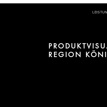
LEISTU
PRODUKTVISU
REGION KÖN
Wir sind URBAN 8 - Studio im B
Projekte in der Region Köniz.