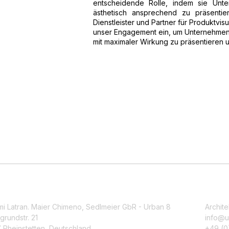
entscheidende Rolle, indem sie Unte
ästhetisch ansprechend zu präsentie
Dienstleister und Partner für Produktvis
unser Engagement ein, um Unternehmen i
mit maximaler Wirkung zu präsentieren u
mi Latran. Maier Chimeno, Sedlmeier GbR - Urban 8
Archite
grundstr. 21
info@u
 Rheinstetten, Deutschland
+49 (0)