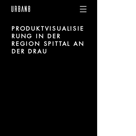
PRODUKTVISUALISIE
RUNG IN DER
REGION SPITTAL AN
DER DRAU
Wir sind URBAN 8 - Studio im Bereich
Produktvisualisierung und CGI für
Projekte in der Region Spittal an der
Drau.
Für mehr Informationen kontaktieren Sie
uns telefonisch oder per Mail. Gerne
erstellen wir Ihnen ein Angebot für Ihr
Projekt.
Tel.:
+49 (0) 157 30 12 15 08
info@urban8.de