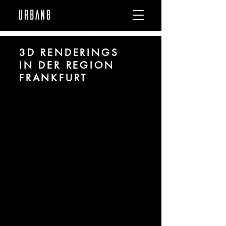
3D RENDERINGS
IN DER REGION
FRANKFURT
Wir sind
URBAN 8
- 3D-Studio im
Bereich fotorealistischer Renderings für
Architektur und Immobilien in der Region
Frankfurt am Main.
Für mehr Informationen kontaktieren
Sie uns telefonisch oder per Mail.
Gerne erstellen wir Ihnen ein Angebot
für Ihr Projekt.
Tel.:
+49 (0) 157 30 12 15 08
info@urban8.de