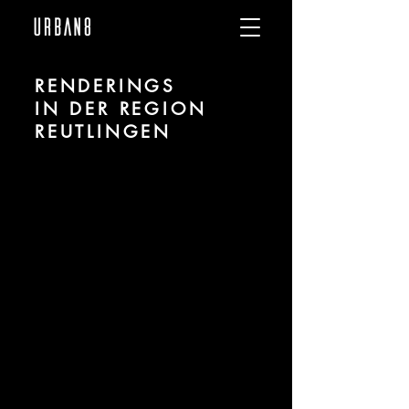
RENDERINGS
IN DER REGION
REUTLINGEN
Wir sind
URBAN 8
- 3D-Studio im
Bereich fotorealistischer Renderings für
Architektur und Immobilien in der Region
Reutlingen.
Für mehr Informationen kontaktieren
Sie uns telefonisch oder per Mail.
Gerne erstellen wir Ihnen ein Angebot
für Ihr Projekt.
Tel.:
+49 (0) 157 30 12 15 08
info@urban8.de