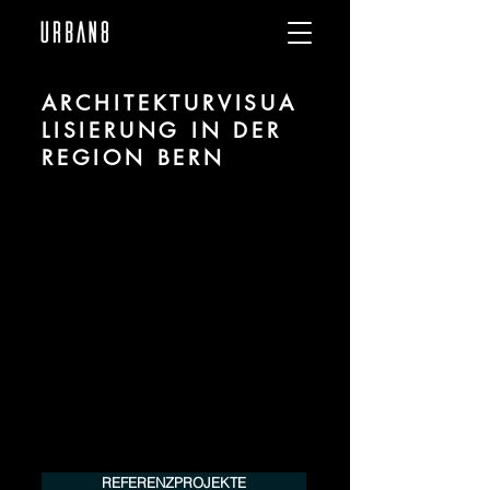
ARCHITEKTURVISUA
LISIERUNG IN DER
REGION BERN
Wir sind URBAN 8 - 3D-Studio im Bereich
fotorealistischer Visualisierung für
Architektur und Immobilien in der Region
Bern.
Für mehr Informationen kontaktieren Sie
uns telefonisch oder per Mail. Gerne
erstellen wir Ihnen ein Angebot für Ihr
Projekt.
Tel.:
+49 (0) 157 30 12 15 08
info@urban8.de
REFERENZPROJEKTE