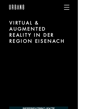
VIRTUAL &
AUGMENTED
REALITY IN DER
REGION EISENACH
Wir sind URBAN 8 - Studio für Virtual und
Augmented Reality zu Projekten in der
Region Eisenach.
Für mehr Informationen kontaktieren Sie
uns telefonisch oder per Mail. Gerne
erstellen wir Ihnen ein Angebot für Ihr
Projekt.
Tel.:
+49 (0) 157 30 12 15 08
info@urban8.de
REFERENZPROJEKTE