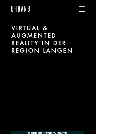
VIRTUAL &
AUGMENTED
REALITY IN DER
REGION LANGEN
Wir sind URBAN 8 - Studio für Virtual und
Augmented Reality zu Projekten in der
Region Langen.
Für mehr Informationen kontaktieren Sie
uns telefonisch oder per Mail. Gerne
erstellen wir Ihnen ein Angebot für Ihr
Projekt.
Tel.:
+49 (0) 157 30 12 15 08
info@urban8.de
REFERENZPROJEKTE