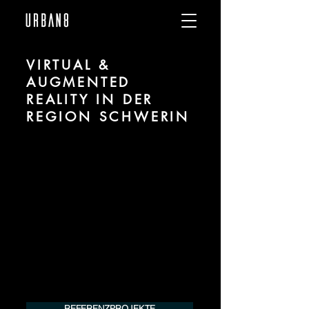
VIRTUAL &
AUGMENTED
REALITY IN DER
REGION SCHWERIN
Wir sind URBAN 8 - Studio für Virtual und
Augmented Reality zu Projekten in der
Region Schwerin.
Für mehr Informationen kontaktieren Sie
uns telefonisch oder per Mail. Gerne
erstellen wir Ihnen ein Angebot für Ihr
Projekt.
Tel.:
+49 (0) 157 30 12 15 08
info@urban8.de
REFERENZPROJEKTE