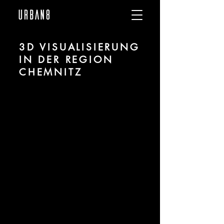
3D VISUALISIERUNG
IN DER REGION
CHEMNITZ
Wir sind URBAN 8 - 3D-Studio im
Bereich fotorealistischer Visualisierung
für Architektur und Immobilien in der
Region Chemnitz.
Für mehr Informationen kontaktieren Sie
uns telefonisch oder per Mail. Gerne
erstellen wir Ihnen ein Angebot für Ihr
Projekt.