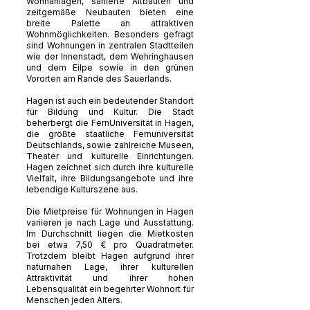
Wohnanlagen, sanierte Altbauten und
zeitgemäße Neubauten bieten eine
breite Palette an attraktiven
Wohnmöglichkeiten. Besonders gefragt
sind Wohnungen in zentralen Stadtteilen
wie der Innenstadt, dem Wehringhausen
und dem Eilpe sowie in den grünen
Vororten am Rande des Sauerlands.
Hagen ist auch ein bedeutender Standort
für Bildung und Kultur. Die Stadt
beherbergt die FernUniversität in Hagen,
die größte staatliche Fernuniversität
Deutschlands, sowie zahlreiche Museen,
Theater und kulturelle Einrichtungen.
Hagen zeichnet sich durch ihre kulturelle
Vielfalt, ihre Bildungsangebote und ihre
lebendige Kulturszene aus.
Die Mietpreise für Wohnungen in Hagen
variieren je nach Lage und Ausstattung.
Im Durchschnitt liegen die Mietkosten
bei etwa 7,50 € pro Quadratmeter.
Trotzdem bleibt Hagen aufgrund ihrer
naturnahen Lage, ihrer kulturellen
Attraktivität und ihrer hohen
Lebensqualität ein begehrter Wohnort für
Menschen jeden Alters.