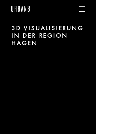
3D VISUALISIERUNG
IN DER REGION
HAGEN
Wir sind URBAN 8 - 3D-Studio im
Bereich fotorealistischer Visualisierung
für Architektur und Immobilien in der
Region Hagen.
Für mehr Informationen kontaktieren Sie
uns telefonisch oder per Mail. Gerne
erstellen wir Ihnen ein Angebot für Ihr
Projekt.
Tel.:
+49 (0) 157 30 12 15 08
info@urban8.de