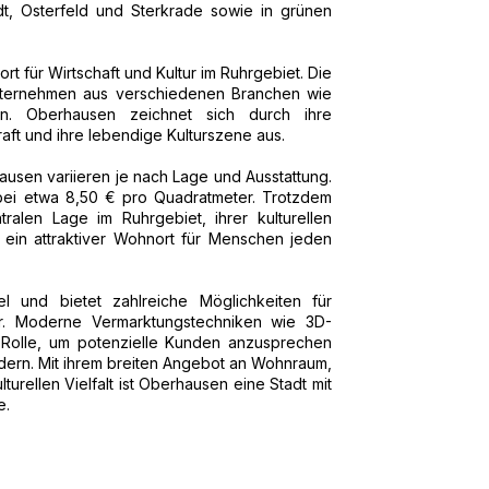
adt, Osterfeld und Sterkrade sowie in grünen
rt für Wirtschaft und Kultur im Ruhrgebiet. Die
Unternehmen aus verschiedenen Branchen wie
gen. Oberhausen zeichnet sich durch ihre
skraft und ihre lebendige Kulturszene aus.
usen variieren je nach Lage und Ausstattung.
 bei etwa 8,50 € pro Quadratmeter. Trotzdem
ralen Lage im Ruhrgebiet, ihrer kulturellen
t ein attraktiver Wohnort für Menschen jeden
 und bietet zahlreiche Möglichkeiten für
r. Moderne Vermarktungstechniken wie 3D-
e Rolle, um potenzielle Kunden anzusprechen
dern. Mit ihrem breiten Angebot an Wohnraum,
lturellen Vielfalt ist Oberhausen eine Stadt mit
e.