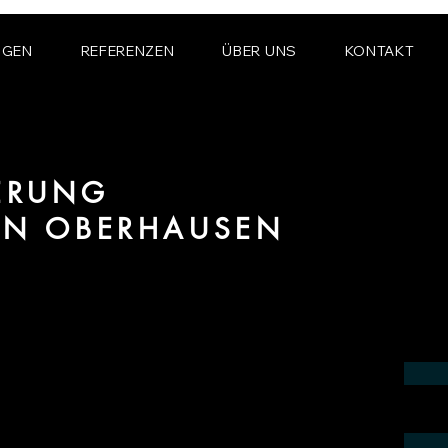
NGEN
REFERENZEN
ÜBER UNS
KONTAKT
IERUNG
ON OBERHAUSEN
 Bereich fotorealistischer Visualisierung
 in der Region Oberhausen.