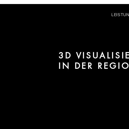
LEISTU
3D VISUALIS
IN DER REGI
Wir sind URBAN 8 - 3D-Studio im
für Architektur und Immobilien