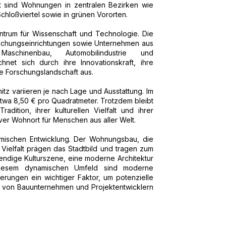
t sind Wohnungen in zentralen Bezirken wie
hloßviertel sowie in grünen Vororten.
ntrum für Wissenschaft und Technologie. Die
rschungseinrichtungen sowie Unternehmen aus
schinenbau, Automobilindustrie und
chnet sich durch ihre Innovationskraft, ihre
te Forschungslandschaft aus.
tz variieren je nach Lage und Ausstattung. Im
etwa 8,50 € pro Quadratmeter. Trotzdem bleibt
radition, ihrer kulturellen Vielfalt und ihrer
iver Wohnort für Menschen aus aller Welt.
namischen Entwicklung. Der Wohnungsbau, die
e Vielfalt prägen das Stadtbild und tragen zum
bendige Kulturszene, eine moderne Architektur
diesem dynamischen Umfeld sind moderne
erungen ein wichtiger Faktor, um potenzielle
 von Bauunternehmen und Projektentwicklern