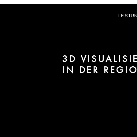
LEISTU
3D VISUALIS
IN DER REGI
Wir sind URBAN 8 - 3D-Studio im
für Architektur und Immobilien 