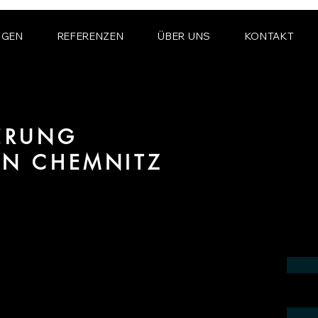
NGEN
REFERENZEN
ÜBER UNS
KONTAKT
IERUNG
ON CHEMNITZ
 Bereich fotorealistischer Visualisierung
in der Region Chemnitz.