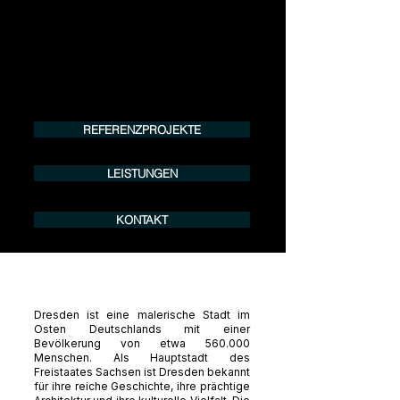
Tel.:
+49 (0) 157 30 12 15 08
info@urban8.de
REFERENZPROJEKTE
LEISTUNGEN
KONTAKT
Dresden ist eine malerische Stadt im
Osten Deutschlands mit einer
Bevölkerung von etwa 560.000
Menschen. Als Hauptstadt des
Freistaates Sachsen ist Dresden bekannt
für ihre reiche Geschichte, ihre prächtige