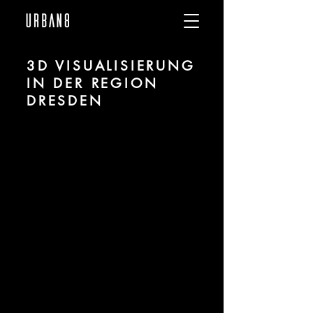
3D VISUALISIERUNG
IN DER REGION
DRESDEN
Wir sind URBAN 8 - 3D-Studio im
Bereich fotorealistischer Visualisierung
für Architektur und Immobilien in der
Region Dresden.
Für mehr Informationen kontaktieren Sie
uns telefonisch oder per Mail. Gerne
erstellen wir Ihnen ein Angebot für Ihr
Projekt.