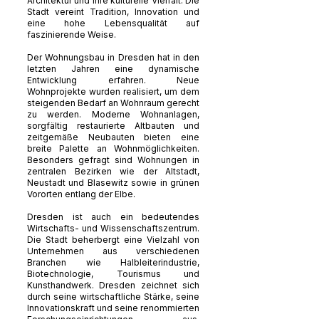
Architektur und ihre kulturelle Vielfalt. Die
Stadt vereint Tradition, Innovation und
eine hohe Lebensqualität auf
faszinierende Weise.
Der Wohnungsbau in Dresden hat in den
letzten Jahren eine dynamische
Entwicklung erfahren. Neue
Wohnprojekte wurden realisiert, um dem
steigenden Bedarf an Wohnraum gerecht
zu werden. Moderne Wohnanlagen,
sorgfältig restaurierte Altbauten und
zeitgemäße Neubauten bieten eine
breite Palette an Wohnmöglichkeiten.
Besonders gefragt sind Wohnungen in
zentralen Bezirken wie der Altstadt,
Neustadt und Blasewitz sowie in grünen
Vororten entlang der Elbe.
Dresden ist auch ein bedeutendes
Wirtschafts- und Wissenschaftszentrum.
Die Stadt beherbergt eine Vielzahl von
Unternehmen aus verschiedenen
Branchen wie Halbleiterindustrie,
Biotechnologie, Tourismus und
Kunsthandwerk. Dresden zeichnet sich
durch seine wirtschaftliche Stärke, seine
Innovationskraft und seine renommierten