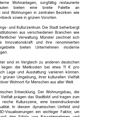
ne Wohnanlagen, sorgfältig restaurierte
auten bieten eine breite Palette an
t sind Wohnungen in zentralen Bezirken wie
enbeck sowie in grünen Vororten.
ngs- und Kulturzentrum. Die Stadt beherbergt
stitutionen aus verschiedenen Branchen wie
fentlicher Verwaltung. Münster zeichnet sich
e Innovationskraft und ihre renommierten
rbegebiete bieten Unternehmen moderne
ngen.
ter sind im Vergleich zu anderen deutschen
t liegen die Mietkosten bei etwa 11 € pro
ach Lage und Ausstattung variieren können.
 grünen Umgebung, ihrer kulturellen Vielfalt
ktiver Wohnort für Menschen aus aller Welt.
amischen Entwicklung. Der Wohnungsbau, die
e Vielfalt prägen das Stadtbild und tragen zum
 reiche Kulturszene, eine beeindruckende
alität. In diesem dynamischen Umfeld sind
-Visualisierungen ein wichtiger Faktor, um
 und den Erfolg von Bauunternehmen und