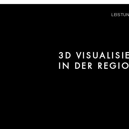
LEISTU
3D VISUALIS
IN DER REGI
Wir sind URBAN 8 - 3D-Studio im
für Architektur und Immobilien 