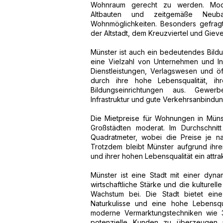
Wohnraum gerecht zu werden. Moder
Altbauten und zeitgemäße Neub
Wohnmöglichkeiten. Besonders gefrag
der Altstadt, dem Kreuzviertel und Giev
Münster ist auch ein bedeutendes Bildu
eine Vielzahl von Unternehmen und In
Dienstleistungen, Verlagswesen und öf
durch ihre hohe Lebensqualität, ihr
Bildungseinrichtungen aus. Gewe
Infrastruktur und gute Verkehrsanbindu
Die Mietpreise für Wohnungen in Müns
Großstädten moderat. Im Durchschnit
Quadratmeter, wobei die Preise je n
Trotzdem bleibt Münster aufgrund ihrer
und ihrer hohen Lebensqualität ein attra
Münster ist eine Stadt mit einer dyn
wirtschaftliche Stärke und die kulturell
Wachstum bei. Die Stadt bietet eine
Naturkulisse und eine hohe Lebensqu
moderne Vermarktungstechniken wie 3D
potenzielle Kunden zu überzeugen