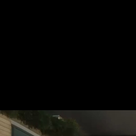
Für mehr Informationen kontakt
Gerne erstellen wir Ihnen ein An
Tel.: +49 (0) 157 30 12 15 08
info@urban8.de