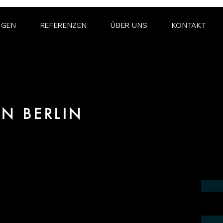
NGEN
REFERENZEN
ÜBER UNS
KONTAKT
ON BERLIN
im Bereich fotorealistischer Renderings
n der Region Berlin.