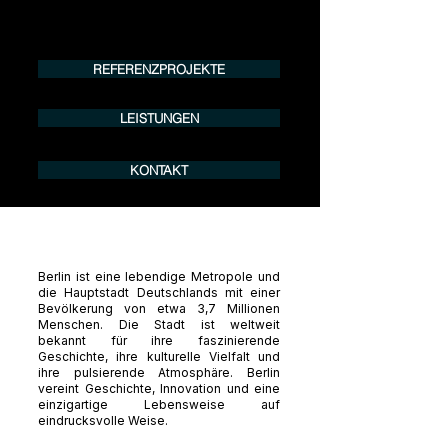
Tel.:
+49 (0) 157 30 12 15 08
info@urban8.de
REFERENZPROJEKTE
LEISTUNGEN
KONTAKT
Berlin ist eine lebendige Metropole und
die Hauptstadt Deutschlands mit einer
Bevölkerung von etwa 3,7 Millionen
Menschen. Die Stadt ist weltweit
bekannt für ihre faszinierende
Geschichte, ihre kulturelle Vielfalt und
ihre pulsierende Atmosphäre. Berlin
vereint Geschichte, Innovation und eine
einzigartige Lebensweise auf
eindrucksvolle Weise.