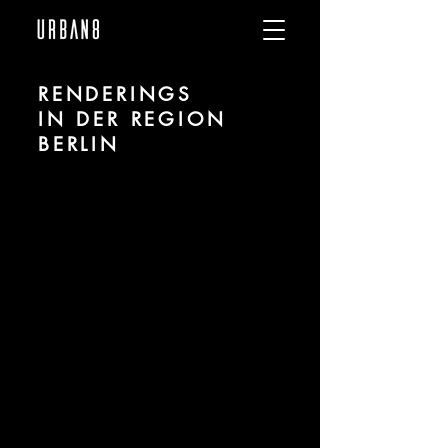
RENDERINGS
IN DER REGION
BERLIN
Wir sind URBAN 8 - 3D-Studio im
Bereich fotorealistischer Renderings für
Architektur und Immobilien in der Region
Berlin.
Für mehr Informationen kontaktieren Sie
uns telefonisch oder per Mail. Gerne
erstellen wir Ihnen ein Angebot für Ihr
Projekt.