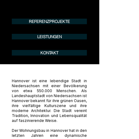
Tel.:
+49 (0) 157 30 12 15 08
info@urban8.de
REFERENZPROJEKTE
LEISTUNGEN
KONTAKT
Hannover ist eine lebendige Stadt in
Niedersachsen mit einer Bevölkerung
von etwa 550.000 Menschen. Als
Landeshauptstadt von Niedersachsen ist
Hannover bekannt für ihre grünen Oasen,
ihre vielfältige Kulturszene und ihre
moderne Architektur. Die Stadt vereint
Tradition, Innovation und Lebensqualität
auf faszinierende Weise.
Der Wohnungsbau in Hannover hat in den
letzten Jahren eine dynamische