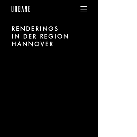
RENDERINGS
IN DER REGION
HANNOVER
Wir sind URBAN 8 - 3D-Studio im
Bereich fotorealistischer Renderings für
Architektur und Immobilien in der Region
Hannover.
Für mehr Informationen kontaktieren Sie
uns telefonisch oder per Mail. Gerne
erstellen wir Ihnen ein Angebot für Ihr
Projekt.