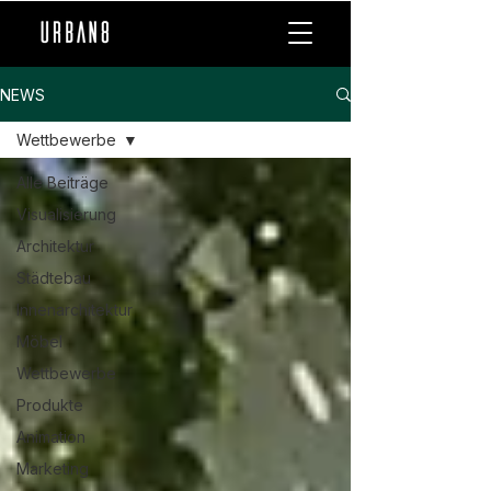
NEWS
Wettbewerbe
Alle Beiträge
Visualisierung
Architektur
Städtebau
Innenarchitektur
Möbel
Wettbewerbe
Produkte
Animation
Marketing